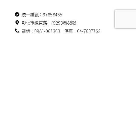
統一編號：97858465
彰化市線東路一段293巷88號
電話：0981-061363 傳真：04-7637763
gugu8855gugu8855@gmail.com
信箱：mmj5188@gmail.com
Copyright © 2023 三通五金 Design by
PINHO