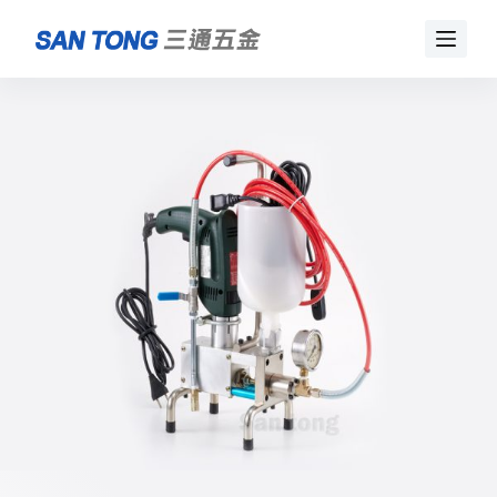
跳
至
主
要
內
容