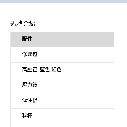
規格介紹
配件
修理包
高壓管: 藍色 紅色
壓力錶
灌注槍
料杯