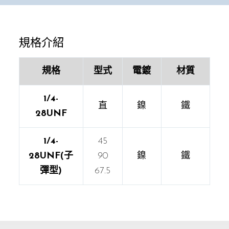
規格介紹
規格
型式
電鍍
材質
1/4-
直
鎳
鐵
28UNF
1/4-
45
28UNF(子
90
鎳
鐵
彈型)
67.5