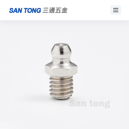
跳
至
主
要
內
容