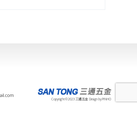
il.com
Copyright © 2023 三通五金 Design by
PINHO