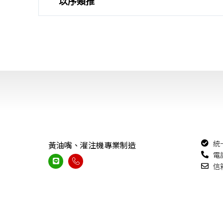
以序類推
統
黃油嘴、灌注機專業制造
電話
信箱