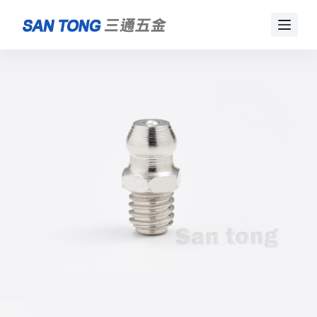
跳
至
主
要
內
容