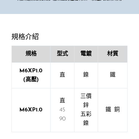
規格介紹
規格
型式
電鍍
材質
M6XP1.0
直
鎳
鐵
(高壓)
三價
直
鋅
M6XP1.0
45
鐵 銅
五彩
90
鎳